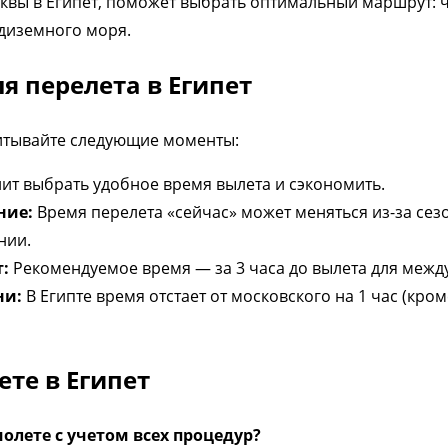
квы в Египет, поможет выбрать оптимальный маршрут: ч
диземного моря.
я перелета в Египет
итывайте следующие моменты:
ит выбрать удобное время вылета и сэкономить.
ние:
Время перелета «сейчас» может меняться из-за сез
нии.
:
Рекомендуемое время — за 3 часа до вылета для межд
ни:
В Египте время отстает от московского на 1 час (кро
ете в Египет
олете с учетом всех процедур?