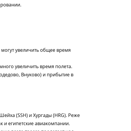
ировании.
, могут увеличить общее время
емного увеличить время полета.
дедово, Внуково) и прибытие в
ейха (SSH) и Хургады (HRG). Реже
ак и египетские авиакомпании.