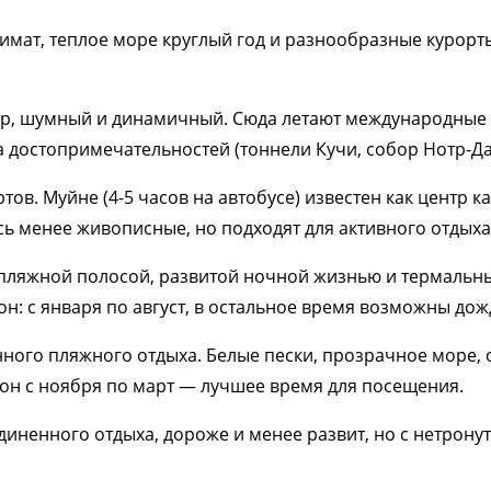
мат, теплое море круглый год и разнообразные курорт
р, шумный и динамичный. Сюда летают международные р
а достопримечательностей (тоннели Кучи, собор Нотр-Да
ов. Муйне (4-5 часов на автобусе) известен как центр к
сь менее живописные, но подходят для активного отдыха
пляжной полосой, развитой ночной жизнью и термальны
он: с января по август, в остальное время возможны дож
нного пляжного отдыха. Белые пески, прозрачное море, 
зон с ноября по март — лучшее время для посещения.
иненного отдыха, дороже и менее развит, но с нетрону