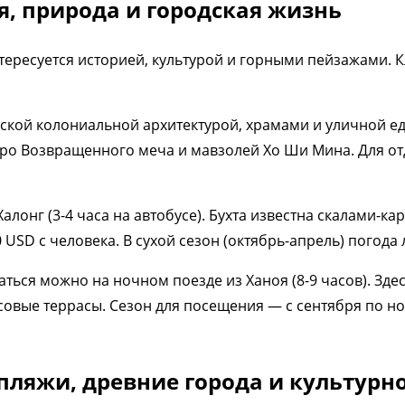
я, природа и городская жизнь
тересуется историей, культурой и горными пейзажами. 
ой колониальной архитектурой, храмами и уличной едой
еро Возвращенного меча и мавзолей Хо Ши Мина. Для отд
алонг (3-4 часа на автобусе). Бухта известна скалами-ка
 USD с человека. В сухой сезон (октябрь-апрель) погода
аться можно на ночном поезде из Ханоя (8-9 часов). Зд
овые террасы. Сезон для посещения — с сентября по ноя
пляжи, древние города и культурн