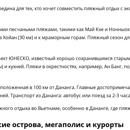
едина для тех, кто хочет совместить пляжный отдых с э
ми песчаными пляжами, такими как Май Кхе и Нонныок. 
в Хойан (30 км) и к мраморным горам. Пляжный сезон дли
ъект ЮНЕСКО, известный хорошо сохранившимся старым
и кухней. Пляжи в окрестностях, например, Ан Банг, под
положенная в 100 км от Дананга. Главные достопримеч
ней. Транспорт из Дананга: автобус или поезд за 2-3 часа
жного отдыха во Вьетнаме, особенно в Дананге, где пля
ие острова, мегаполис и курорты